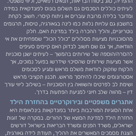
ההפריה, סוג ביטוח הבריאות, תנאים רפואיים, וליווי משפטי.
לעיתים כוללים הסכמים גם תשלום בונוס לפונדקאית במידה
ומדובר בלידה מרובת עוברים או ניתוח קיסרי. חשוב לקחת
בחשבון גם עלויות נלוות כמו לינה בגאורגיה, טיסות, תרגומים
נוטריוניים, והליך ההכרה בילד במדינת האם. חלק
מהסוכנויות מציעות מסלולים "כולל הכול" שמפחיתים את אי
הוודאות, אך גם שם חשוב לבדוק האם קיימים סעיפים
להסרה/הוספה של שירותים בהמשך – לעיתים ישנן סוכניות
אשר מציעות שירותים שהסיכוי שידרשו בפועל נמוכים, אך
הלקוח שזקוק לוודאות משלם מראש ומגיע לסכומים
אסטרונומים שיכלו להיחסך מראש. תכנון תקציבי מראש
ושימת לב לפרטים והשוואה בין הסוכניות – בשילוב ליווי עורך
דין – מהווה שלב חיוני למניעת הפתעות בדרך.
אתגרים משפטיים ובירוקרטיים בהחזרת הילד
אחת הסוגיות המורכבות ביותר בפונדקאות בינלאומית היא
החזרת הילד למדינת המוצא של ההורים. במקרה של זוגות
ישראלים, משרד הפנים ומשרד הבריאות בישראל דורשים
הצגת מסמכים המאשרים את ההליך, תעודת לידה גאורגית,