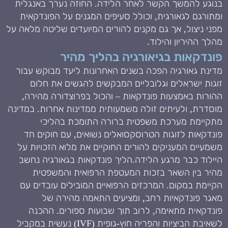
בנוגע להמשך הקשר לאחר הלידה. החוזה נערך באנגלית
ומתורגם לגאורגית, וכולל סעיפים המגנים על הפונדקאית
מפני ניצול, אך גם מקנים להורים המיועדים שליטה מלאה על
מהלך ההיריון והילוד.
פונדקאות בגיאורגיה בהליך מהיר
מדינת גאורגיה הפכה בשנים האחרונות ליעד מבוקש עבור
זוגות ישראלים וגלובליים המבקשים להגשים את חלום
ההורות באמצעות פונדקאות – והכול בפרוצדורה מהירה,
מוסדרת, ולעיתים זולה משמעותית ממדינות אחרות. במדינה
מתקיימת מערכת משפטית ברורה התומכת בהליכי
פונדקאות לזוגות הטרוסקסואלים נשואים, עם חוקים חד
משמעיים המעניקים להורים החוקיים את מלוא הזכויות על
היילוד כבר מרגע הלידה.הליך פונדקאות בגאורגיה נחשב
מהיר בין השאר בזכות המעטפת הרפואית והמשפטית
הקיימת במקום. המרכזים הרפואיים המובילים עובדים עם
מאגר פונדקאיות רחב, ומציעים התאמה מהירה של
פונדקאית מתאימה, לרוב תוך שבועות ספורים. ההכנה
לשאיבת הביציות והפריה חוץ-גופית (IVF) נעשית במקביל