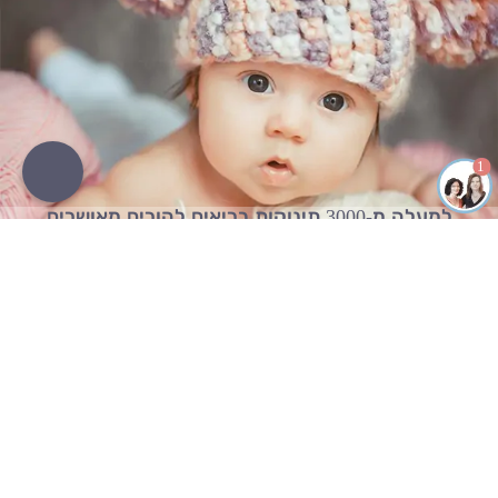
1
למעלה מ-3000 תינוקות בריאים להורים מאושרים
עדה אטיאס:
077-7298-751
| מינה יולזרי:
077-7298-751
פונדקאות
פונדקאית
פונדקאות ראשי
כל המידע על פונדקאית
מדיניות פרטיות
למה להיות פונדקאית
תקנון ותנאי שימוש
פגישה עם פונדקאית
זכות עיון במידע
עד איזה גיל אפשר להיות
פונדקאות
פונדקאית