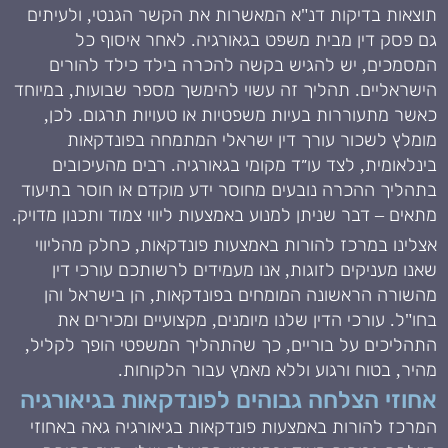
תוצאות בדיקות דנ"א המאשרות את הקשר הגנטי, ולעיתים
גם פסק דין מבית משפט בגאורגיה. לאחר איסוף כל
המסמכים, יש להגיש בקשה להכרה בילד כילד להורים
הישראליים. תהליך זה עשוי להימשך מספר שבועות, במיוחד
כאשר מתעוררות בעיות משפטיות או טעויות תרגום. לכן,
מומלץ לשכור עורך דין ישראלי המתמחה בפונדקאות
בינלאומית, לצד עו״ד מקומי בגאורגיה. רבים מהעיכובים
בתהליך ההכרה נובעים מחוסר ידע מוקדם או חוסר בתיעוד
מתאים – דבר שניתן למנוע באמצעות ליווי צמוד ותכנון מדויק.
אצלינו במרכז להורות באמצעות פונדקאות, כחלק מהליווי
שאנו מעניקים לזוגות, אנו מעמידים לרשותכם עורכי דין
מהשורה הראשונה המומחים בפונדקאות, הן בישראל והן
בחו"ל. עורכי הדין שלנו מיומנים, מקצועיים ומכירים את
התהליכים על בוריים, כך שהתהליך המשפטי הופך לקליל,
מהיר, בטוח ורגוע וללא מאמץ עבור הלקוחות.
אחוזי הצלחה גבוהים לפונדקאות בגיאורגיה
המרכז להורות באמצעות פונדקאות בגיאורגיה גאה באחוזי