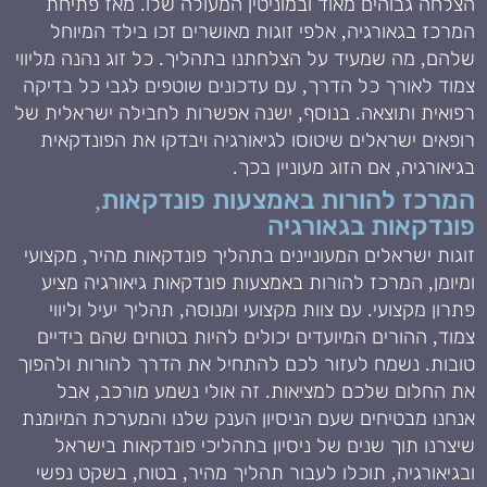
הצלחה גבוהים מאוד ובמוניטין המעולה שלו. מאז פתיחת
המרכז בגאורגיה, אלפי זוגות מאושרים זכו בילד המיוחל
שלהם, מה שמעיד על הצלחתנו בתהליך. כל זוג נהנה מליווי
צמוד לאורך כל הדרך, עם עדכונים שוטפים לגבי כל בדיקה
רפואית ותוצאה. בנוסף, ישנה אפשרות לחבילה ישראלית של
רופאים ישראלים שיטוסו לגיאורגיה ויבדקו את הפונדקאית
בגיאורגיה, אם הזוג מעוניין בכך.
המרכז להורות באמצעות פונדקאות,
פונדקאות בגאורגיה
זוגות ישראלים המעוניינים בתהליך פונדקאות מהיר, מקצועי
ומיומן, המרכז להורות באמצעות פונדקאות גיאורגיה מציע
פתרון מקצועי. עם צוות מקצועי ומנוסה, תהליך יעיל וליווי
צמוד, ההורים המיועדים יכולים להיות בטוחים שהם בידיים
טובות. נשמח לעזור לכם להתחיל את הדרך להורות ולהפוך
את החלום שלכם למציאות. זה אולי נשמע מורכב, אבל
אנחנו מבטיחים שעם הניסיון הענק שלנו והמערכת המיומנת
שיצרנו תוך שנים של ניסיון בתהליכי פונדקאות בישראל
ובגיאורגיה, תוכלו לעבור תהליך מהיר, בטוח, בשקט נפשי