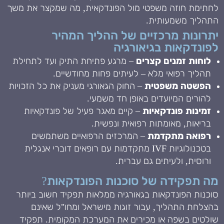
לחתימת חוזה משפטי מול הפונדקאית, מה שמקצר את משך
התהליך משמעותית.
יתרונות מרכזיים של ההליך המהיר
לפונדקאות בגיאורגיה
לוחות זמנים קצרים
– מרגע פתיחת התיק ועד לתחילת
תהליך רפואי מלא – לעיתים פחות מחודשיים.
הפשטה משפטית
– החוק הגאורגי מעניק את כל הזכויות
להורים המיועדים באופן חד משמעי.
זמינות פונדקאיות
– קיים מאגר פעיל של פונדקאיות
בריאות, מאומתות רפואית ונפשית.
רפואה מתקדמת
– המרכזים הרפואיים משתמשים
בטכנולוגיות IVF מתקדמות עם רופאים דוברי אנגלית
ורוסית, ולעיתים גם עברית.
מה תפקידה של סוכנות הפונדקאות?
סוכנות הפונדקאות בגאורגיה ממלאות תפקיד חשוב ביותר
בהצלחת התהליך, עבור זוגות מישראל ומחו"ל שאינם
שולטים בשפה או מכירים את המערכת המקומית. תפקיד