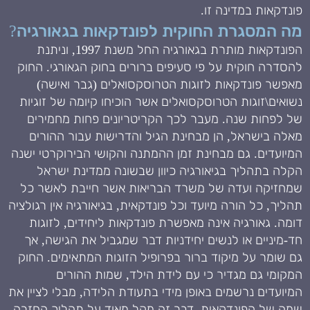
פונדקאות במדינה זו.
מה המסגרת החוקית לפונדקאות בגאורגיה?
הפונדקאות מותרת בגאורגיה החל משנת 1997, וניתנת
להסדרה חוקית על פי סעיפים ברורים בחוק הגאורגי. החוק
מאפשר פונדקאות לזוגות הטרוסקסואלים (גבר ואישה)
נשואים\זוגות הטרוסקסואלים אשר הוכיחו קיומה של זוגיות
של לפחות שנה. מעבר לכך הקריטריונים פחות מחמירים
מאלה בישראל, הן מבחינת הגיל והדרישות עבור ההורים
המיועדים. גם מבחינת זמן ההמתנה והקושי הבירוקרטי ישנה
הקלה בתהליך בגיאורגיה כיוון שבשונה ממדינת ישראל
שמחזיקה ועדה של משרד הבריאות אשר חייבת לאשר כל
תהליך, כל הורה מיועד וכל פונדקאית, בגיאורגיה אין רגולציה
דומה. גאורגיה אינה מאפשרת פונדקאות ליחידים, לזוגות
חד-מיניים או לנשים יחידניות דבר שמגביל את הגישה, אך
גם שומר על מיקוד ברור בפרופיל הזוגות המתאימים. החוק
המקומי גם מגדיר כי עם לידת הילד, שמות ההורים
המיועדים נרשמים באופן מידי בתעודת הלידה, מבלי לציין את
שמה של הפונדקאית. דבר זה מקל מאוד על תהליך החזרה