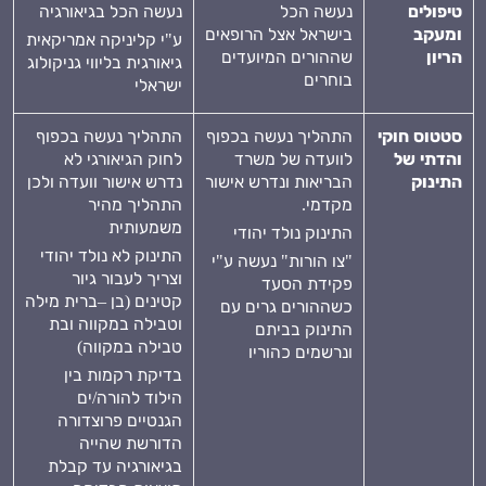
טיפולים
נעשה הכל
נעשה הכל בגיאורגיה
ומעקב
בישראל אצל הרופאים
ע"י קליניקה אמריקאית
הריון
שההורים המיועדים
גיאורגית בליווי גניקולוג
בוחרים
ישראלי
סטטוס חוקי
התהליך נעשה בכפוף
התהליך נעשה בכפוף
והדתי של
לוועדה של משרד
לחוק הגיאורגי לא
התינוק
הבריאות ונדרש אישור
נדרש אישור וועדה ולכן
מקדמי.
התהליך מהיר
משמעותית
התינוק נולד יהודי
התינוק לא נולד יהודי
"צו הורות" נעשה ע"י
וצריך לעבור גיור
פקידת הסעד
קטינים (בן –ברית מילה
כשההורים גרים עם
וטבילה במקווה ובת
התינוק בביתם
טבילה במקווה)
ונרשמים כהוריו
בדיקת רקמות בין
הילוד להורה/ים
הגנטיים פרוצדורה
הדורשת שהייה
בגיאורגיה עד קבלת