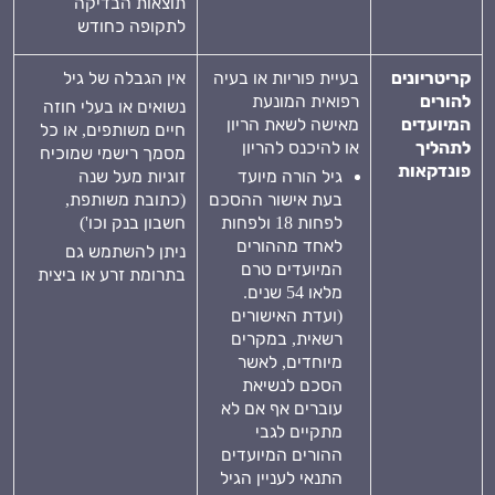
תוצאות הבדיקה
לתקופה כחודש
קריטריונים
בעיית פוריות או בעיה
אין הגבלה של גיל
להורים
רפואית המונעת
נשואים או בעלי חוזה
המיועדים
מאישה לשאת הריון
חיים משותפים, או כל
לתהליך
או להיכנס להריון
מסמך רישמי שמוכיח
פונדקאות
גיל הורה מיועד
זוגיות מעל שנה
בעת אישור ההסכם
(כתובת משותפת,
לפחות 18 ולפחות
חשבון בנק וכו')
לאחד מההורים
ניתן להשתמש גם
המיועדים טרם
בתרומת זרע או ביצית
מלאו 54 שנים.
(ועדת האישורים
רשאית, במקרים
מיוחדים, לאשר
הסכם לנשיאת
עוברים אף אם לא
מתקיים לגבי
ההורים המיועדים
התנאי לעניין הגיל