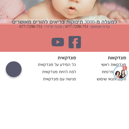
למעלה מ-3000 תינוקות בריאים להורים מאושרים
עדה אטיאס:
077-7298-751
| מינה יולזרי:
077-7298-751
פונדקאות
פונדקאית
פונדקאות ראשי
כל המידע על פונדקאית
1
מדיניות פרטיות
למה להיות פונדקאית
תקנון ותנאי שימוש
פגישה עם פונדקאית
זכות עיון במידע
עד איזה גיל אפשר להיות
פונדקאות
פונדקאית
מה זה פונדקאות
כמה משלמים לפונדקאית
פונדקאות בישראל
תפקידי המרכז להורות
פונדקאות בישראל
סוכנות פונדקאות
מחיר פונדקאות בישראל
מדריך לפונדקאות
פונדקאות לזוגות חד מיניים