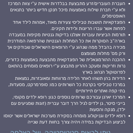
העברת העוברים/זרע מתבצעת בבלדרות אישית ע"י צוות המרכז
ולא ע"י חברת שילוח באמצעות מיכל חנקן חדיש ביותר בתנאים
האופטימלים.
הפונדקאיות תושבות טביליסי צעירות מאוד, אמהות לילד אחד
לפחות אשר עברו הריונות ולידות תקינים.
תורמות הביציות עוברות אצלנו בדיקות גנטיות מקיפות במעבדה
בארה"ב הסוקרות את כל המחלות הגנטיות שהרפואה המודרנית
מכירה בהבדל ממה שנהוג ע"י הרופאים הישראלים שבודקים אך
ורק מס' מחלות מצומצם
ההכנה ההורמונאלית של הפונדקאית מתבצעת באמצעות כדורים,
נרות וזריקות ומעקב ההריון מתבצע ע"י רופאים מומחים בהתאם
לפרוטוקול הנהוג בארץ
הדירות בהן תשהו לאחר הלידה מרווחות ומאובזרות, נמצאות
במרכז טביליסי בקרבת כל השרותים כמו: סופרמרקט, מסעדות,
בתי קפה ואתרים תיירותיים
המרכז יארגן עבורכם שרותים נוספים כגון: רופא ילדים מקומי,
בייבי סיטר, גן ילדים לגיל הרך דובר עברית (זוגות שמגיעים עם
ילד), מנקה והסעות
רופא ילדים וגניקולוג מומחה בסקירת מערכות ישראלים אשר יטוסו
לביצוע הבדיקות במידה ויהיה צורך בחוות דעת שנייה
ניתן לראות סטטיסטיקה של הצלחה