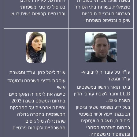
בשנת 1988 עבדתי כעובדת
רווחה של עירית רמת גן
סוציאלית בשרות בתי הסוהר
בטיפול פרטני ומשפחתי
באבחונים ובניית תוכניות
ובהנחיית קבוצות נשים בויצו
שיקום ובטיפול משפחתי
עו"ד גיל עובדיה לייבוביץ-
עו"ד ליטל כהן- עו"ד ומגשרת
עו"ד ומגשר
עוסקת בדיני משפחה ובמעמד
בוגר תואר ראשון במשפטים
אישי
LL.B וחבר לשכת עורכי הדין
סיימה את לימודיה האקדמיים
משנת 2006.
בתחום המשפט בשנת 2003
בעל ידע משפטי עשיר וניסיון
והייתה אחראית על המחלקה
רב במתן ייעוץ וליווי משפטי
המשפטית בחברה גדולה
ליחידים, תאגידים ועסקים
שהתנהלה מול גופים
בתחום האזרחי-מסחרי
ממשלתיים ולקוחות פרטיים
ובתחום דיני משפחה.