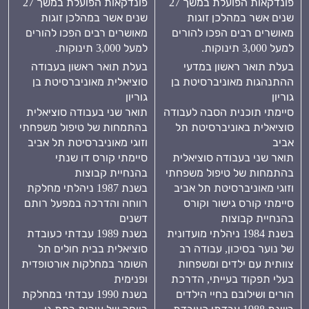
פונדקאות הפועלת במשך 27
פונדקאות הפועלת במשך 27
שנים אשר במהלכן זוגות
שנים אשר במהלכן זוגות
מאושרים רבים הפכו להורים
מאושרים רבים הפכו להורים
למעל 3,000 תינוקות.
למעל 3,000 תינוקות.
בעלת תואר ראשון במדעי
בעלת תואר ראשון בעבודה
ההתנהגות מאוניברסיטת בן
סוציאלית מאוניברסיטת בן
גוריון
גוריון
סיימתי תוכנית הסבה לעבודה
תואר שני בעבודה סוציאלית
סוציאלית באוניברסיטת תל
בהתמחות של טיפול משפחתי
אביב
וזוגי מאוניברסיטת תל אביב
תואר שני בעבודה סוציאלית
סיימתי קורס דו שנתי
בהתמחות של טיפול משפחתי
בהנחיית קבוצות
וזוגי מאוניברסיטת תל אביב
בשנת 1987 ניהלתי מחלקת
סיימתי קורס גישור וקורס
רווחה והדרכה במפעל רותם
בהנחיית קבוצות
דשנים
בשנת 1984 ניהלתי מועדונית
בשנת 1989 עבדתי כעובדת
של נוער בסיכון, עבודה רב
סוציאלית בבית חולים תל
צוותית עם ילדים ומשפחות
השומר במחלקות אורטופדית
בעלי תפקוד בעייתי, הדרכת
ופנימית
הורים ושילובם בחיי הילדים
בשנת 1990 עבדתי במחלקת