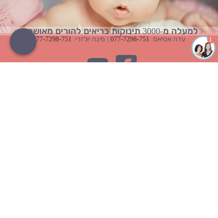
למעלה מ-3000 תינוקות בריאים להורים מאושרים
עדה אטיאס:
077-7298-751
| מינה יולזרי:
077-7298-751
1
פונדקאות
פונדקאית
פונדקאות ראשי
כל המידע על פונדקאית
מדיניות פרטיות
למה להיות פונדקאית
תקנון ותנאי שימוש
פגישה עם פונדקאית
זכות עיון במידע
עד איזה גיל אפשר להיות
פונדקאות
פונדקאית
מה זה פונדקאות
כמה משלמים לפונדקאית
פונדקאות בישראל
תפקידי המרכז להורות
פונדקאות בישראל
סוכנות פונדקאות
מחיר פונדקאות בישראל
מדריך לפונדקאות
פונדקאות לזוגות חד מיניים
שאלות ותשובות לפונדקאות