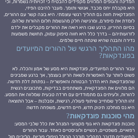
המדינה והגופים המלווים מקפידים להבטיח כי זכויותיה נשמרות, וכי
היא מקבלת יחס מכבד, אנושי ותומך. מעבר להיבט הפיזי,
הפונדקאית חווה גם תהליך רגשי עוצמתי. היא בונה קשר עם ההורים,
לומדת את סיפורם, ומרגישה חלק מהגשמת חלום ההורות שלהם.
בסיום ההיריון, ברגע שבו היא רואה את ההורים מקבלים את ילדם
לזרועותיהם – בדרך כלל היא חווה סיפוק עמוק, תחושת משמעות
נדירה והבנה שהיא שינתה חיים שלמים.
מהו התהליך הרגשי של ההורים המיועדים
בפונדקאות?
עבור ההורים המיועדים, פונדקאות היא מסע של אמון והכלה. לא
פשוט לוותר על האפשרות לשאת הריון בעצמך, אך ברגע שמבינים
שהפונדקאות היא הדרך הבטוחה והאפשרית – נפתחת דלת חדשה.
הם מלווים את הפונדקאית, משתתפים בבדיקות, מתכוננים רגשית
להורות, ולעיתים גם מתמודדים עם חרדה טבעית שמלווה את המסע.
זהו תהליך שמחייב שיתוף פעולה, רגישות, וסבלנות – אבל התוצאה
היא נס מוחלט: תינוק חדש, חיים חדשים, משפחה חדשה
מהי סוכנות פונדקאות?
סוכנות פונדקאות היא גוף מקצועי המנהל את כלל שלבי המסע:
רפואיים, משפטיים, רגשיים ולוגיסטיים כאחד. עבור ההורים
המיועדים מדובר בתהליך מורכב הכולל טיפולי פוריות, הליכים מול