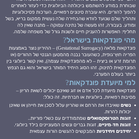
שבוחרת במודע להשתמש ביכולתה הביולוגית כדי לעזור לאחרים
להפוך להורים. היא עוברת סינונים רפואיים, הערכות פסיכולוגיות
ותהליך שלם שנועד לוודא שהבחירה שלה נעשית ממקום בריא, בשל
ומודע. בעבורה, זהו מעשה של נתינה עמוקה – מתנה שאין לה
תחליף: האפשרות להעניק חיים ולשנות גורל של משפחה שלמה.
מהי פונדקאות בישראל?
פונדקאות מלאה (Gestational Surrogacy) – ההיריון נוצר באמצעות
הפריה חוץ־גופית, כשהעובר נבנה מהמטען הגנטי של ההורים (או
תרומת זרע או ביצית – לא מהפונדקאית עצמה), ואין קשר ביולוגי בין
הפונדקאית לתינוק. זהו הסוג היחיד המותר בישראל והוא גם הנפוץ
ביותר בעולם המערבי.
למי מיועדת פונדקאות?
פונדקאות מיועדת לכל אדם או זוג שאינם יכולים לשאת הריון –
מסיבות רפואיות, ביולוגיות או חברתיות. זה כולל:
נשים
שאיבדו את הרחם או שהריון עלול לסכן את חייהן או שאינן
יכולות להרות.
זוגות הטרוסקסואלים
שמתמודדים עם כשלי פוריות..
זוגות חד-מיניים
, זוגות גברים ונשים המעוניינים בילד ביולוגי.
יחידנים ויחידניות
המבקשים להגשים הורות עצמאית