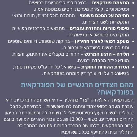
התאמת פונדקאית
– בחירה לפי קריטריונים רפואיים
ופסיכולוגיים, ליצירת מערכת יחסים מבוססת אמון.
חתימה על הסכם משפטי
– ההסכם כולל זכויות, חובות ותנאי
התקשרות לשני הצדדים.
טיפולי פוריות והחזרת עוברים
– מתבצעים במרכזים רפואיים
מתקדמים בישראל או בגיאורגיה.
מעקב רפואי לאורך ההיריון
– בדיקות שוטפות, דיווחים שוטפים
ותמיכה רגשית לפונדקאית ולהורים.
הלידה – הרגע המרגש
– ההורים מקבלים את התינוק, והצוות
מוודא לידה מכבדת ורגועה.
הסדרת ההורות החוקית
– בישראל על ידי עו"ס פקידת סעד,
בגיאורגיה על ידי עורך דין מומחה בפונדקאות.
מהם הצדדים הרגשיים של הפונדקאית
בפונדקאות?
הפונדקאית היא לא רק “צד” בתהליך – היא השותפה המרכזית. היא
עוברת מעקב רפואי צמוד וניתנת לה האפשרות – לבחירתה, לקבל
טיפולים רגשיים ויעוץ פסיכוסוציאלי לבחירתה לה ולמשפחתה במימון
ההורים המיועדים, בשווי – 12,000 ₪. גם עבור ההורים המיועדים וגם
עבור הפונדקאית, דלתו של המרכז להורות פתוחה במהלך כל
התהליך וניתן להתייעץ בכל נושא ועניין.