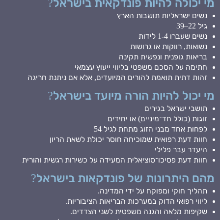
מי יכולה להיות פונדקאית בישראל?
נשים ישראליות תושבות הארץ
גיל 22–39
נשים שעברו 1-4 לידות
נשואות, רווקות או גרושות
בריאות גופנית ונפשית תקינה
חתימה על הסכם משפטי בליווי ייעוץ עצמאי
זהות דתית תואמת להורים המיועדים, אלא אם ניתנת חריגה
מי יכול להיות הורה מיועד בישראל?
תושבי ישראל בגירים
זוגות (כולל חד־מיניים) או יחידים
לפחות אחד מבני הזוג מתחת לגיל 54
חוות דעת רפואית שמוכיחה חוסר יכולת לשאת הריון
היעדר עבר פלילי
חוות דעת פסיכו־סוציאלית המעידה על כשירות רגשית והורית
מהם היתרונות של פונדקאות בישראל?
תהליך חוקי ומפוקח על ידי המדינה.
ליווי רפואי הדוק במערכות הבריאות הציבוריות.
שקיפות מלאה והגנה משפטית לשני הצדדים.