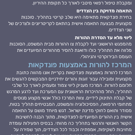
ומקבלת טיפול רפואי מיטבי לאורך כל תקופת ההיריון.
התאמה מדויקת בין הצדדים
בחירת פונדקאית מתאימה היא שלב קריטי בתהליך. סוכנות
מקצועית מבצעת התאמה אישית בהתאם לקריטריונים ולצרכים של
שני הצדדים.
ליווי מלא עד הסדרת ההורות
מהמפגש הראשוני ועד לקבלת צו ההורות מבית המשפט, הסוכנות
מלווה את התהליך כולו ודואגת להסיר מההורים המיועדים את
העומס הבירוקרטי והניהולי.
המרכז להורות באמצעות פונדקאות
המרכז להורות באמצעות פונדקאות בקריית אונו מהווה כתובת
מקצועית ומובילה עבור זוגות והורים יחידניים המבקשים להגשים את
חלומם להורות. המרכז מעניק ליווי צמוד ומעמיק לאורך כל שלבי
התהליך, החל מההיכרות הראשונית עם המערכת ועד לרגע המרגש
של קבלת התינוק לידיים. צוות המרכז כולל אנשי מקצוע מנוסים
מתחומי הרפואה, הפסיכולוגיה והמשפט, המבטיחים תהליך בטוח,
מסודר ותואם לחוקי מדינת ישראל. דגש מיוחד מושם על התאמה
אישית בין ההורים המיועדים לפונדקאית, מתוך הבנה לחשיבות
הקשר האנושי והרגשי בתהליך כה מהותי. בבסיס הפעילות עומדת
מחויבות לשקיפות, אמפתיה וכבוד לכל הצדדים, תוך שמירה על