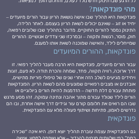
לו: הרגע שבו תינוק חדש נולד לעולם, והחלום הופך למציאות.
מהי פונדקאות?
פונדקאות היא תהליך שבו אישה נושאת הריון עבור הורים מיועדים –
יחיד או זוג – שאינם יכולים לשאת הריון בעצמם. לאחר הלידה,
התינוק נמסר להורים החוקיים. מדובר בתהליך שבו שלובים רפואה,
חוק, מוסר, רגשות ותקווה – ובמרכזו שני צדדים אנושיים: ההורים
שמייחלים לילד, והאישה שמוכנה לשאת אותו למענם.
פונדקאות, ההורים המיועדים
עבור הורים מיועדים, פונדקאות היא הרבה מעבר להליך רפואי. זו
דרך ארוכה, רוויה תקווה, פחד, שמחה והכרת תודה. לא פעם, זוגות
ויחידים מגיעים לשלב הזה אחרי שנים של טיפולי פוריות מתישים,
אובדנים או מצבים רפואיים שמונעים מהם לשאת הריון. הפונדקאות
פותחת עבורם דלת חדשה – הזדמנות להיות הורים ביולוגיים או
הורים לילד שנולד עבורם מתוך אהבה ונתינה עמוקה. זהו מסע מרגש
שבו הם רואים את חלומם קורם עור וגידים דרך אישה אחרת, ובו הם
נדרשים לאמון, פתיחות ושיתוף פעולה מלא עם הפונדקאית.
פונדקאית
גם הפונדקאית עצמה עוברת תהליך יוצא דופן. היא אינה “שכירה
רחם” כפי שלעתים מנסים להגדיר – אלא שותפה למסע. אישה