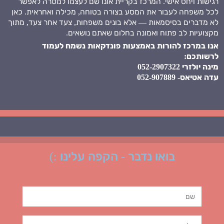
רגישות ויחס אישי. המרכז בקריית אונו שם לעצמו למטרה לאפשר
לכל משפחה לעבור את המסע בצורה בטוחה, מכילה ואחראית. כאן
לא מדברים בסיסמאות — אלא בונים משפחות, צעד אחר צעד, מתוך
מקצועיות לב פתוח ואמונה בחלום שאתם נושאים.
אנו במרכז להורות באמצעות פונדקאות נשמח לעמוד
לרשותכם:
מינה יולזרי 052-2907322
עדה אטיאס- 052-907889
בואו נדבר - הקפה עלינו :)