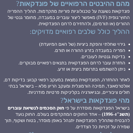
מהם ההיבטים הרפואיים של פונדקאות?
פונדקאות נשענת על טכנולוגיות פוריות מתקדמות. תהליך ההפריה
החוץ־גופית (IVF) מאפשר ליצור עוברים במעבדה, מחומר גנטי של
ההורים (או תורמים), ולהחזירם לרחם הפונדקאית.
ההליך כולל שלבים רפואיים מדויקים:
גירוי שחלתי והפקת ביציות (של האם המיועדת)
הפריה במעבדה בזרע ההורה או תורם.
בדיקות גנטיות לעוברים.
החזרת עובר לרחם הפונדקאית בתנאים רפואיים מבוקרים.
ניתן להשתמש בתרומת ביצית או זרע.
לאחר ההחזרה, הפונדקאית נמצאת במעקב רפואי קבוע: בדיקות דם,
אולטרסאונד, תמיכה הורמונלית ומעקב הריון מלא – בישראל בבתי
חולים ציבוריים, ובגיאורגיה בקליניקות פרטיות מודרניות.
מהי פונדקאות בישראל?
בישראל הפונדקאות מוסדרת על פי
חוק הסכמים לנשיאת עוברים
(תשנ"ו–1996)
– אחד החוקים המתקדמים בעולם. החוק נועד
להבטיח שתהליך הפונדקאות יתנהל באופן מוסדר, בטוח ושקוף, תוך
שמירה על זכויות כל הצדדים.