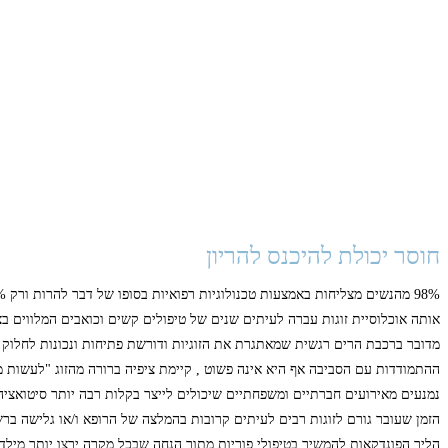
חוסר יכולת להיכנס להריון
98% מהנשים מצליחות באמצעות טכנולוגיות רפואיות בסופו של דבר להרות ורק 2% מכלל הנשים פונות להליך פונדקאות או אימוץ.
אותה אוכלוסיית זוגות עברה לעיתים שנים של טיפולים קשים וכואבים המלווים ב
מדובר ברכבת הרים רגשית שמאתגרת את הזוגיות ודורשת פתיחות ונכונות לחלוק ב
ההתמודדות עם הסביבה אף היא אינה פשוט , קיימת ציפיה ברורה מהזוג "לעשות מש
נמנעים מאירועים חברתיים ומשפחתיים שיכולים לייצר בקלות רבה יותר סיטואציה
הזמן שעובר גורם לזוגות רבים לעיתים קרובות בהמלצה של הרופא ו/או גלישה בר
הליך הפונדקאות להמשיך בטיפולי פוריות מתוך הנחה שבכל מקרה ירצו יותר מילד