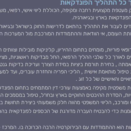
 כל התהליך הפונדקאות
עטפת מקצועית רחבה ומקיפה, הכוללת ליווי אישי, רפואי, משפ
פונדקאות בארץ ובגיאורגיה.
ם לעבור את התהליך בהתאם לדרישות החוק בישראל ובגיאורג
ת העומס, אי הוודאות וההתמודדות המורכבת מול המערכות השו
פאי פוריות, מומחים בתחום ההיריון, קליניקות מובילות וצוותי
ים לאורך כל שלבי ההליך הרפואי, החל מבדיקות ראשוניות, מצ
מתה , בחירת תורמת ביציות במידת הצורך ועריכת בדיקות גנט
 טיפול מותאמת אישית , הליכי הפריה והחזרת עוברים, ועד למע
ים והאישיים של כל זוג .
פת משפטית מקיפה באמצעות עורכי דין המתמחים בתחום הפונדקא
נטיות, הסדרת ההיבטים החוקיים בארץ ובחו״ל, טיפול במסמכים
מורכב, הליווי המשפטי מהווה חלק משמעותי ביצירת תחושת ביטח
נאמנות כדי להבטיח העברה מדורגת של הכספים לפונדקאית בה
ת הוא ההתמודדות עם הבירוקרטיה הרבה הכרוכה בו. המרכז ל