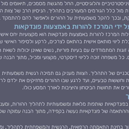
יסטרטיביים והלוגיסטיים, החל מהגשת מסמכים, תיאומים מול מ
ת מול כלל הגורמים המעורבים בתהליך. הניסיון הרב של צוות
ויקת, ובכך להקל משמעותית על ההורים ולאפשר להם להתמקד 
על ידי המרכז להורות באמצעות פונדקאות
ות המרכז להורות באמצעות פונדקאות הוא מקצועיות יחס אישי 
ת ליווי מותאם אישית בהתאם לצרכים, לרקע ולסיפור האישי ש
גות המתמודדים עם בעיות פוריות, נשים שאינן יכולות לשאת הירי
. כל משפחה זוכה לליווי דיסקרטי, מקצועי ומכיל, מתוך הבנה
 הטכניים של התהליך. הצוות מעניק גם תמיכה רגשית משמעותי
וחששות טבעיים, ועד לרגע שבו ההורים מחזיקים את ילדם לראשו
ים את תחושת הביטחון והיציבות לאורך המסע כולו.
ך
ונדקאיות שותפות מלאות ומשמעותיות לתהליך ההורות, ומעניק ל
ההתאמה של פונדקאיות נעשה בקפידה, מתוך הבנה עמוקה של הר
תוך בחינת התאמתה הרפואית, הרגשית והמשפחתית לתהליך, ומת