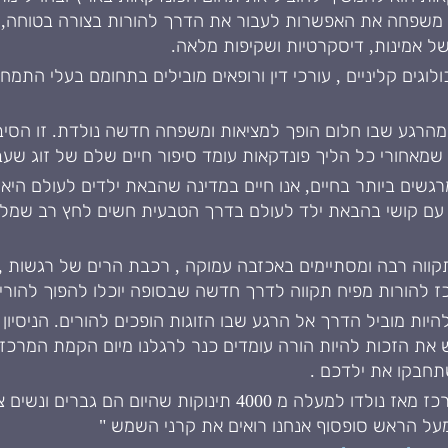
משפחה את האפשרות לעבור את הדרך להורות בצורה בטוחה, עם
ל אמינות, דיסקרטיות ושקיפות מלאה.
ולוגים קליניים , עורכי דין ורופאים מובילים בתחומם בעלי הת
ר מהרגע שבו חלום הופך למציאות ומשפחה חדשה נולדת. זו הסיב
מאחורי כל הליך פונדקאות עומד סיפור חיים שלם של זוג שע
גשים ביותר בחיים, אנו חיים במדינה שהבאת ילדים לעולם היא
 עם קושי בהבאת ילד לעולם בדרך הטבעית חשים לחץ רב שמלוו
תקווה רבה ומסתיימים באכזבה עמוקה , רכבת הרים של רגשות , 
 להורות מפיח תקווה לדרך חדשה שבסופה יוכלו להפוך להורי
ת הזכות להיות הורה עומדים כנר לרגלנו מיום הקמת המרכז ומס
חבקו את ילדכם .
לפני 28 שנים נולד הילד הראשון דרך המרכז מאז נולדו למעלה מ 0