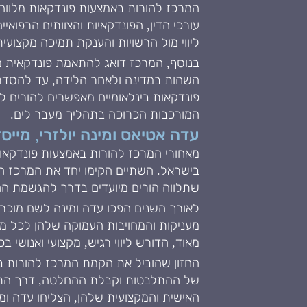
המרכז להורות באמצעות פונדקאות מלווה 
עורכי הדין, הפונדקאיות והצוותים הרפואיי
ליווי מול הרשויות והענקת תמיכה מקצועי
בנוסף, המרכז דואג להתאמת פונדקאית מת
השהות במדינה ולאחר הלידה, עד להסדרת
פונדקאות בינלאומיים מאפשרים להורים 
המורכבות הכרוכה בתהליך מעבר לים.
עדה אטיאס ומינה יולזרי, מיי
מאחורי המרכז להורות באמצעות פונדקאות
בישראל. השתיים הקימו יחד את המרכז הר
שתלווה הורים מיועדים בדרך להגשמת ה
לאורך השנים הפכו עדה ומינה לשם מוכר ב
מעניקות והמחויבות העמוקה שלהן לכל מש
מאוד, הדורש ליווי רגיש, מקצועי ואנושי ב
החזון שהוביל את הקמת המרכז להורות ב
של ההתלבטות וקבלת ההחלטה, דרך התאמת 
האישית והמקצועית שלהן, הצליחו עדה ומ