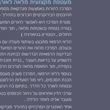
מעטפת מקצועית מלאה לאורך
המרכז להורות באמצעות פונדקאות מספק מ
ההיבטים הבירוקרטיים הכרוכים בתהליך ה
מטרת המרכז היא לאפשר להורים המיועדי
בצורה בטוחה ובשקיפות מלאה , תוך הפחת
החולים , הנוטריון בגיאורגיה )
הליווי הרפואי מתבצע בשיתוף פעולה עם רו
ובעולם. המרכז מלווה את ההורים המיועד
הבדיקות הרפואיות הנדרשות לבחינת התא
להשפיע על בריאות.העובר , בניית תוכנית
בקפידה, תוך התאמה מלאה לצרכים הרפואי
בנוסף לליווי הרפואי, המרכז מעניק מעט
הכנת הסכמים, ליווי מול הוועדות הרלוו
ובטוחה לאורך כל הדרך. בתחום כה רגיש ו
עורכי הדין אחראים על ניהול הכספים ב
מועבר אליה לאחר הלידה .
אחד האתגרים המרכזיים בתהליך פונדקאו