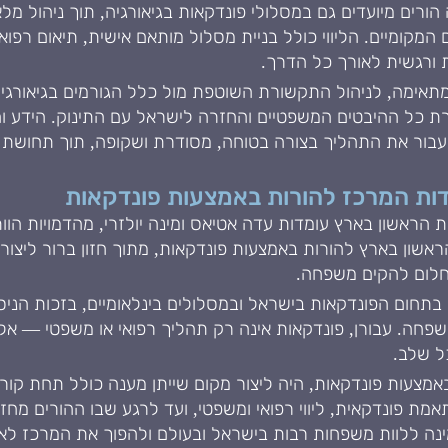
הורים מיועדים גם במסלולי פונדקאות בגיאורגיה, תוך ניהול מ
ם המקומיים. הליווי כולל בניית מסלול מותאם אישית, תיאום רפו
ת ורגשית לאורך כל הדרך.
אימה, לניהול התקשורת השוטפת מול כלל הגורמים בגיאורגיה ו
 כל ההיבטים המשפטיים והחזרה לישראל עם התינוק. הידע וה
לעבור את התהליך בצורה בטוחה, מסודרת ושקופה, תוך תחושת 
סדות המרכז להורות באמצעות פונדקאות
 הראשון בארץ עומדות עדה אטיאס ומינה יולזרי, מהדמויות הוו
אשון בארץ להורות באמצעות פונדקאות, מתוך חזון ברור ליצור
חלום להקים משפחה.
תחום הפונדקאות בישראל ובמסלולים בינלאומיים, בזכות הניסיון
פחה. עבורן, פונדקאות אינה רק תהליך רפואי או משפטי — אלא
כל שלב.
אמצעות פונדקאות, היה ליצור מקום שייתן מענה כולל תחת ק
פונדקאית, ליווי רפואי ומשפטי, ועד לרגע שבו ההורים מחזי
ינה ללוות משפחות רבות בישראל ובעולם ולהפוך את המרכז לאח