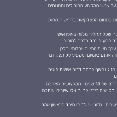
 אנשי המקצוע המובילים והמנוסים
מחות בתחום הפונדקאות בדרישות החוק
ה שכל תהליך מלווה באופן אישי
בר מסע מורכב בדרך להורות .
 ערך משמעותי והשרדותי וחלק
ה אותם ביומיום ומשפיע על תפקודם
הזוג נחשף להתמודדות אישית וזוגית
ם.
המרכז להורות באמצעות פונדקאות גאה להיות מוביל הדרך אל הרגע שבו הזוגות הופכים להורים. הניסיון הרב של 30 שנים , המקצועיות האהבה
ייעים בידנו להיות אלו שיובילו אותכם
400 תינוקות שהיום הם גברים ונשים צעירים . הזוג שנולד לו הילד הראשון אמר