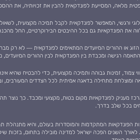
פטית מלאה, המסייעת לפונדקאית להבין את זכויותיה, את ההס
כולוגי ורגשי, המאפשר לפונדקאית לקבל תמיכה מקצועית, לשאו
ווה את הפונדקאיות גם בכל ההיבטים הבירוקרטיים, החל מהכנת
זוג או ההורים המיועדים המתאימים לפונדקאית — לא רק מבחי
תאמה רגישה ומכבדת בין הפונדקאית לבין ההורים המיועדים,
ווי צמוד, זמינות גבוהה ותמיכה מקצועית, כדי להבטיח שהיא א
ה ומוצלחת מתחילה בדאגה אמיתית לכל הצדדים המעורבים, ו
מרכז מעניק לפונדקאיות מקום בטוח, מקצועי ומכבד. כך נוצר תה
וחים בכל שלב בדרך.
 הפונדקאות המתקדמות והמוסדרות בעולם, והיא מתנהלת תח
 לאורך השנים הפכה ישראל למדינה מובילה בתחום, בזכות שילו