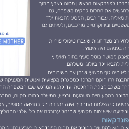
מרכז לפונדקאות הראשון מסוגו בארץ מתוך
ות להגשים את החלום להקים משפחה, גם
ת מאליה. עבור רבים, המסע להבאת ילד
שפטיים ובירוקרטיים מורכבים, ולעיתים גם
אחר לחץ רב מצד זוגות שעברו טיפולי פוריות
 בפניהם היה אימוץ .
י מאבק ממושך בוטל סעיף בחוק האימוץ
ית להביא ילד ביולוגי משלהם.
לא היה גוף מקצועי שנתן את השירותים
נה הזו הוקם המרכז כמסגרת מקצועית ואנושית המעניקה שירות
כל הדרך משלב קבלת ההחלטה ועד לרגע המרגש שבו המשפחה הח
מדובר במסע חיים משמעותי ורגיש, המשלב בתוכו תקווה, התרג
אמינים כי הצלחת התהליך אינה נמדדת רק בתוצאה הסופית, א
י ובידיעה שיש צוות מקצועי שמנהל עבורכם את כל שלבי התהליך
פונדקאות
ות הוא להמשיך להוביל את תחום הפונדקאות בארץ ובחו"ל מתוך