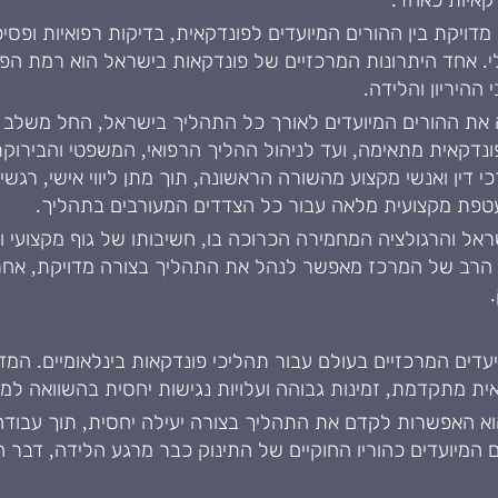
דקאיות כאחד.
יקת בין ההורים המיועדים לפונדקאית, בדיקות רפואיות ופסיכול
 אחד היתרונות המרכזיים של פונדקאות בישראל הוא רמת הפי
ההיריון והלידה.
 את ההורים המיועדים לאורך כל התהליך בישראל, החל משלב ה
נדקאית מתאימה, ועד לניהול ההליך הרפואי, המשפטי והבירוקרט
כי דין ואנשי מקצוע מהשורה הראשונה, תוך מתן ליווי אישי, רגש
מעטפת מקצועית מלאה עבור כל הצדדים המעורבים בתהליך.
ל והרגולציה המחמירה הכרוכה בו, חשיבותו של גוף מקצועי ו
ון הרב של המרכז מאפשר לנהל את התהליך בצורה מדויקת, אחר
עדים המרכזיים בעולם עבור תהליכי פונדקאות בינלאומיים. המ
ת מתקדמת, זמינות גבוהה ועלויות נגישות יחסית בהשוואה למד
וא האפשרות לקדם את התהליך בצורה יעילה יחסית, תוך עבודה ע
ם המיועדים כהוריו החוקיים של התינוק כבר מרגע הלידה, דבר