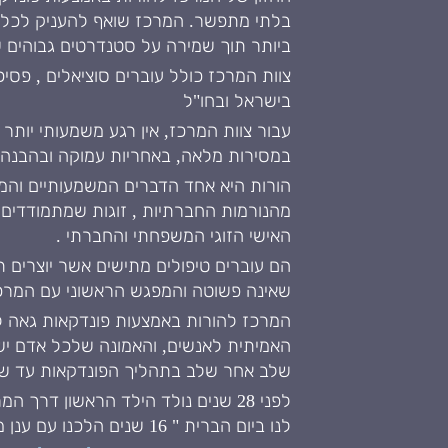
בלתי מתפשר. המרכז שואף להעניק לכל 
ביותר תוך שמירה על סטנדרטים גבוהים ש
צוות המרכז כולל עוברים סוציאלים , פסיכ
בישראל ובחו"ל
עבור צוות המרכז, אין רגע משמעותי יות
במסירות מלאה, באחריות עמוקה ובהבנה ש
הורות היא אחד הדברים המשמעותיים והמר
מהנורמות החברתיות , זוגות שמתמודדים
האישי הזוגי המשפחתי והחברתי .
הם עוברים טיפולים מתישים אשר יוצרים 
שאינה פשוטה והמפגש הראשוני עם המרכז
האמיתית לאנשים, והאמונה שלכל אדם יש א
שלב אחר שלב בתהליך הפונדקאות עד שת
לנו ביום הברית " 16 שנים הלכנו עם ענן מעל הראש סופסוף אנחנו רואים את קרני השמש "