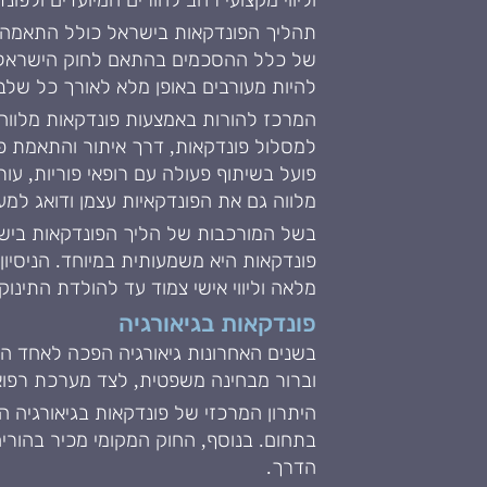
וליווי מקצועי רחב להורים המיועדים ולפונ
תהליך הפונדקאות בישראל כולל התאמה מדו
של כלל ההסכמים בהתאם לחוק הישראלי.
להיות מעורבים באופן מלא לאורך כל שלבי 
המרכז להורות באמצעות פונדקאות מלווה
למסלול פונדקאות, דרך איתור והתאמת פו
פועל בשיתוף פעולה עם רופאי פוריות, עור
מלווה גם את הפונדקאיות עצמן ודואג ל
בשל המורכבות של הליך הפונדקאות בישרא
פונדקאות היא משמעותית במיוחד. הניסי
מלאה וליווי אישי צמוד עד להולדת התינוק.
פונדקאות בגיאורגיה
בשנים האחרונות גיאורגיה הפכה לאחד הי
וברור מבחינה משפטית, לצד מערכת רפואי
היתרון המרכזי של פונדקאות בגיאורגיה ה
בתחום. בנוסף, החוק המקומי מכיר בהורי
הדרך.