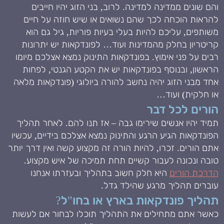
והם שונים ממדינה למדינה. לרוב, בני הזוג יהיו חייבים
להראות הוכחה לכך שהם נשואים או שיש חוזה על חיים
משותפים, עליכם להיות בעלי בעיות פוריות, גיל גם הוא
קריטריון בחלק מהמדינות ועוד… לפונדקאות יש יתרונות
רבים על פני אימוץ. בפונדקאות התינוק נמצא אצלכם מיומו
הראשון, ובנוסף בפונדקאות יש את הקטע הגנטי, לפחות
אחד מבני הזוג יהיה נחשב להורה ביולוגי (פונדקאות מלאה
או חלקית) ועוד…
הורים לכל דבר
תמיד יהיו אנשים שירימו גבה – אז תנו להם. לאחר תהליך
הפונדקאות הגיע הרגע והתינוק נמצא אצלכם בידיים, עכשיו
אתם הורים. זכרו, להיות הורה זה מקצוע קשה ואין דרך יותר
טובה ונכונה לעבור קשיים תחת תמיכה של איש מקצוע.
הדרכת הורים
היא חלק חשוב בתהליך ובעזרתו אנחנו
עוברים תהליך מרגע שהילד גדל.
תהליך פונדקאות בארץ או בחו"ל?
כאשר אתם מתחילים את התהליך תוכלו לבחור אם לעשות