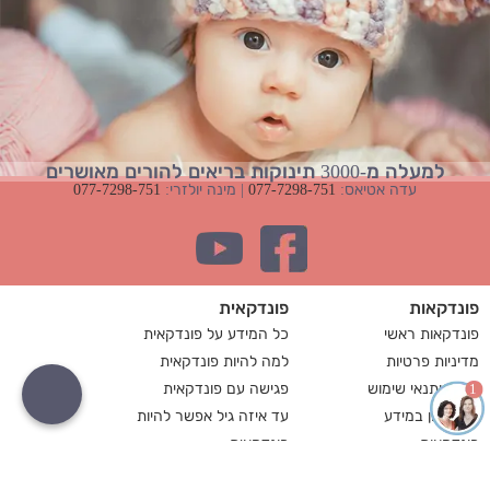
למעלה מ-3000 תינוקות בריאים להורים מאושרים
עדה אטיאס:
077-7298-751
| מינה יולזרי:
077-7298-751
פונדקאות
פונדקאית
פונדקאות ראשי
כל המידע על פונדקאית
מדיניות פרטיות
למה להיות פונדקאית
תקנון ותנאי שימוש
פגישה עם פונדקאית
1
זכות עיון במידע
עד איזה גיל אפשר להיות
פונדקאות
פונדקאית
מה זה פונדקאות
כמה משלמים לפונדקאית