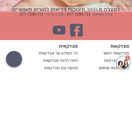
למעלה מ-3000 תינוקות בריאים להורים מאושרים
עדה אטיאס:
077-7298-751
| מינה יולזרי:
077-7298-751
פונדקאות
פונדקאית
פונדקאות ראשי
כל המידע על פונדקאית
1
מדיניות פרטיות
למה להיות פונדקאית
תקנון ותנאי שימוש
פגישה עם פונדקאית
זכות עיון במידע
עד איזה גיל אפשר להיות
פונדקאות
פונדקאית
מה זה פונדקאות
כמה משלמים לפונדקאית
פונדקאות בישראל
תפקידי המרכז להורות
פונדקאות בישראל
סוכנות פונדקאות
מחיר פונדקאות בישראל
מדריך לפונדקאות
פונדקאות לזוגות חד מיניים
שאלות ותשובות לפונדקאות
פונדקאות בארץ
הליך פונדקאות