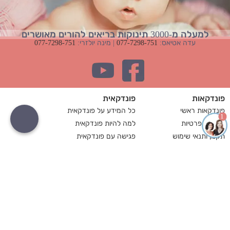
למעלה מ-3000 תינוקות בריאים להורים מאושרים
עדה אטיאס:
077-7298-751
| מינה יולזרי:
077-7298-751
פונדקאות
פונדקאית
פונדקאות ראשי
כל המידע על פונדקאית
1
מדיניות פרטיות
למה להיות פונדקאית
תקנון ותנאי שימוש
פגישה עם פונדקאית
זכות עיון במידע
עד איזה גיל אפשר להיות
פונדקאות
פונדקאית
מה זה פונדקאות
כמה משלמים לפונדקאית
פונדקאות בישראל
תפקידי המרכז להורות
פונדקאות בישראל
סוכנות פונדקאות
מחיר פונדקאות בישראל
מדריך לפונדקאות
פונדקאות לזוגות חד מיניים
שאלות ותשובות לפונדקאות