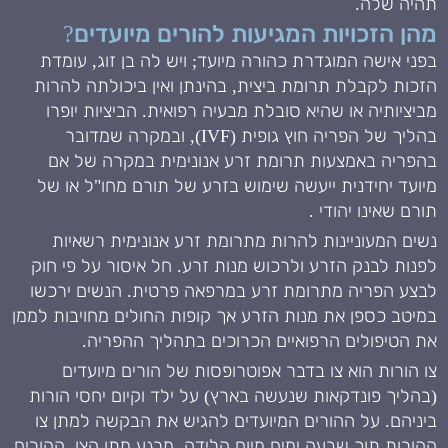
תהיה שלה.
מהן הזכויות המגיעות להורים מיועדים?
בפני אישה המוגדרת כהורה מיועד; ויש לה בן זוג, עומדת
הזכות לקבלת תרומת ביצית, בהינתן ואין ביכולתה להרות
מביציותיה או שהיא סובלת מבעיה רפואית. הביציות יופרו
בהליך של הפריה חוץ גופית (IVF), ובמקרה שמדובר
בהפריה באמצעות תרומת זרע אנונימית במקרה של אם
מיועד יחידנית ייעשה שימוש בזרע של תורם מחו"ל או של
תורם שאינו יהודי .
נשים המעוניינות להרות מתרומת זרע אנונימית רשאיות
לפנות לבנק הזרע ולרכוש מנות זרע. חל איסור על פי חוק
לבצע הפריה מתרומת זרע במרפאה פרטית. הנשים ירכשו
במיטב כספן את מנות הזרע אך קופות החולים מחויבות לממן
את הטיפולים הרפואיים הכרוכים בתהליך ההפריה.
צו הורות הוא צו בדבר אפוטרופסות של הורים מיועדים
(בהליך פונדקאות שנעשה בארץ) על ילד וקיום יחסי הורות
ביניהם. על ההורים המיועדים להגיש את הבקשה למתן צו
ההורות תוך שבעה ימים מיום הלידה. מרגע מתן הצו, ההורים